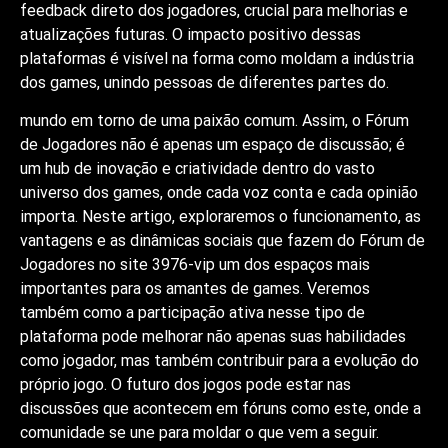
feedback direto dos jogadores, crucial para melhorias e
atualizações futuras. O impacto positivo dessas
plataformas é visível na forma como moldam a indústria
dos games, unindo pessoas de diferentes partes do.
mundo em torno de uma paixão comum. Assim, o Fórum
de Jogadores não é apenas um espaço de discussão; é
um hub de inovação e criatividade dentro do vasto
universo dos games, onde cada voz conta e cada opinião
importa. Neste artigo, exploraremos o funcionamento, as
vantagens e as dinâmicas sociais que fazem do Fórum de
Jogadores no site 3976-vip um dos espaços mais
importantes para os amantes de games. Veremos
também como a participação ativa nesse tipo de
plataforma pode melhorar não apenas suas habilidades
como jogador, mas também contribuir para a evolução do
próprio jogo. O futuro dos jogos pode estar nas
discussões que acontecem em fóruns como este, onde a
comunidade se une para moldar o que vem a seguir.