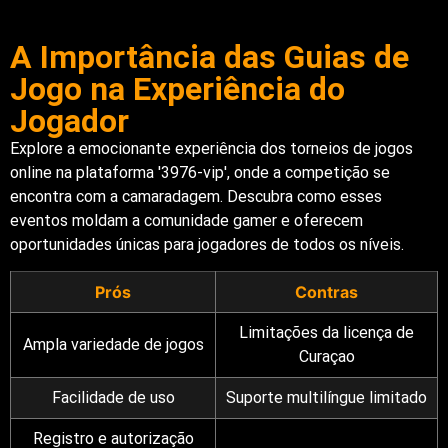
A Importância das Guias de
Jogo na Experiência do
Jogador
Explore a emocionante experiência dos torneios de jogos
online na plataforma '3976-vip', onde a competição se
encontra com a camaradagem. Descubra como esses
eventos moldam a comunidade gamer e oferecem
oportunidades únicas para jogadores de todos os níveis.
Prós
Contras
Limitações da licença de
Ampla variedade de jogos
Curaçao
Facilidade de uso
Suporte multilíngue limitado
Registro e autorização