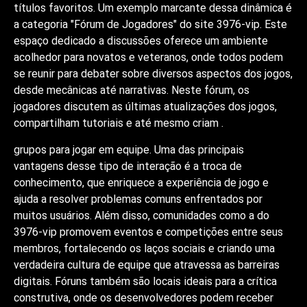
títulos favoritos. Um exemplo marcante dessa dinâmica é
a categoria "Fórum de Jogadores" do site 3976-vip. Este
espaço dedicado a discussões oferece um ambiente
acolhedor para novatos e veteranos, onde todos podem
se reunir para debater sobre diversos aspectos dos jogos,
desde mecânicas até narrativas. Neste fórum, os
jogadores discutem as últimas atualizações dos jogos,
compartilham tutoriais e até mesmo criam .
grupos para jogar em equipe. Uma das principais
vantagens desse tipo de interação é a troca de
conhecimento, que enriquece a experiência de jogo e
ajuda a resolver problemas comuns enfrentados por
muitos usuários. Além disso, comunidades como a do
3976-vip promovem eventos e competições entre seus
membros, fortalecendo os laços sociais e criando uma
verdadeira cultura de equipe que atravessa as barreiras
digitais. Fóruns também são locais ideais para a crítica
construtiva, onde os desenvolvedores podem receber